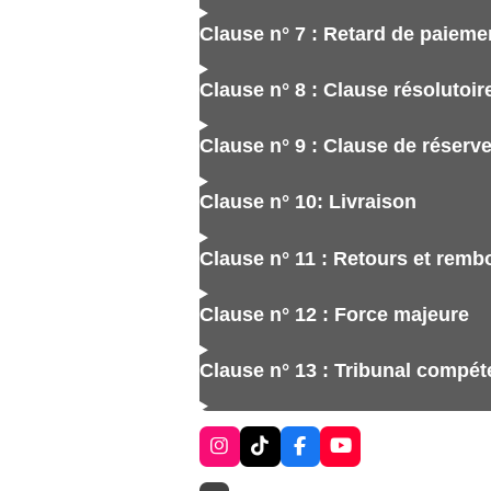
Clause n° 7 : Retard de paieme
Clause n° 8 : Clause résolutoir
Clause n° 9 : Clause de réserve
Clause n° 10: Livraison
Clause n° 11 : Retours et rem
Clause n° 12 : Force majeure
Clause n° 13 : Tribunal compét
I
T
F
Y
n
i
a
o
s
k
c
u