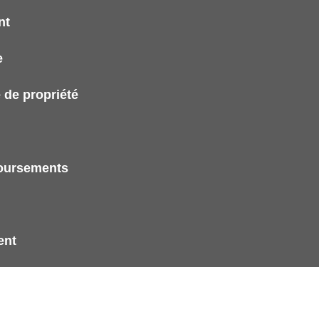
nt
e
 de propriété
boursements
ent