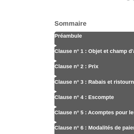
Sommaire
Préambule
Clause n° 1 : Objet et champ d'
Clause n° 2 : Prix
Clause n° 3 : Rabais et ristour
Clause n° 4 : Escompte
Clause n° 5 : Acomptes pour le
Clause n° 6 : Modalités de pai