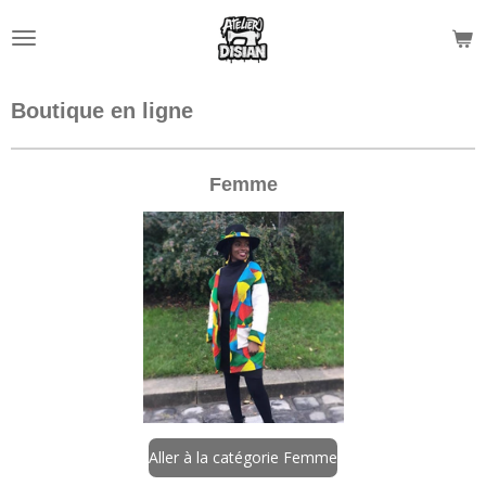
Passer
au
contenu
principal
Boutique en ligne
Femme
Aller à la catégorie Femme